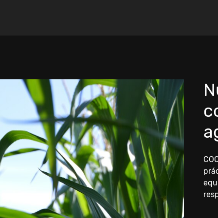
N
c
a
COO
prác
equ
res